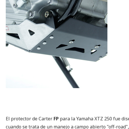
Saltar
al
comienzo
de
la
El protector de Carter
FP
para la Yamaha XTZ 250 fue dise
galería
cuando se trata de un manejo a campo abierto "off-road",
de