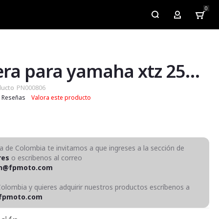
0
My Account
Pechera para yamaha xtz 250 y xtz 250 new
ducto
PN000806
Reseñas
Valora este producto
ra de Colombia te invitamos a que ingreses a la sección de
res
o escribenos al correo
on@fpmoto.com
Colombia y quieres adquirir nuestros productos escríbenos a
fpmoto.com