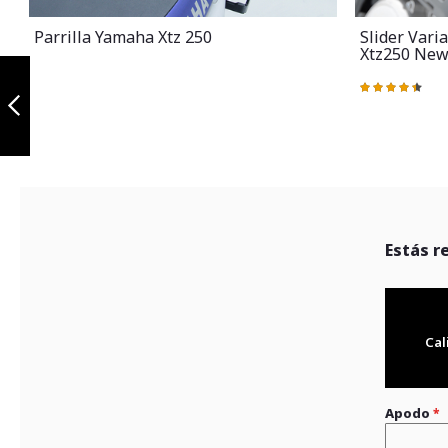
Parrilla Yamaha Xtz 250
Slider Vari
Xtz250 Ne
Slider variant
negro yamaha
Valoración:
xtz 250 y xtz250
90%
new
Anterior
Estás r
Cal
Apodo