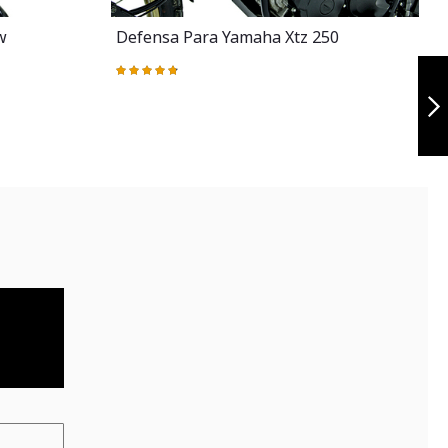
w
Defensa Para Yamaha Xtz 250
Parrilla yamaha
Valoración:
xtz 250
96%
Siguiente