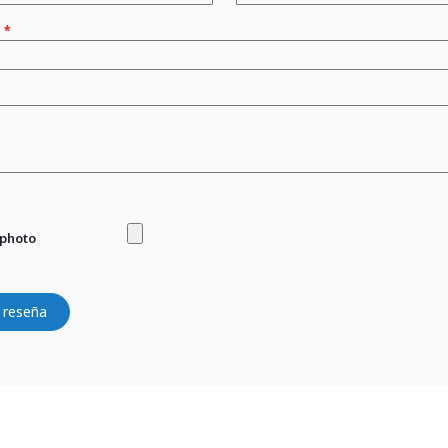
n
 photo
 reseña