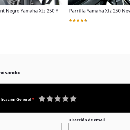
ant Negro Yamaha Xtz 250 Y
Parrilla Yamaha Xtz 250 Ne
w
Valoración:
93%
evisando:
ificación General
1
2
3
4
5
star
stars
stars
stars
stars
Dirección de email