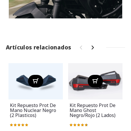
Artículos relacionados
‹
›
Kit Repuesto Prot De
Kit Repuesto Prot De
Mano Nuclear Negro
Mano Ghost
(2 Plasticos)
Negro/rojo (2 Lados)
Valoración:
Valoración:
V
100%
95%