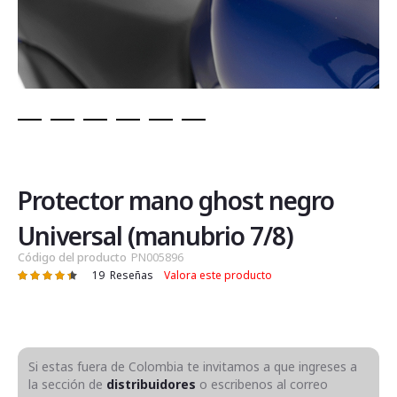
Saltar
al
comienzo
de
Protector mano ghost negro
la
galería
Universal (manubrio 7/8)
de
Código del producto
PN005896
imágenes
19
Reseñas
Valora este producto
Valoración:
90
100
% of
Si estas fuera de Colombia te invitamos a que ingreses a
la sección de
distribuidores
o escribenos al correo