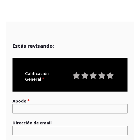
Estás revisando:
Calificación
General
1
2
3
4
5
star
stars
stars
stars
stars
Apodo
Dirección de email