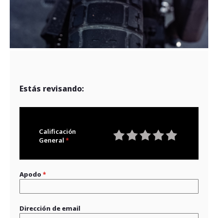
Estás revisando:
Calificación
General
1
2
3
4
5
star
stars
stars
stars
stars
Apodo
Dirección de email