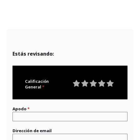
Estás revisando:
Calificación
General
1
2
3
4
5
star
stars
stars
stars
stars
Apodo
Dirección de email