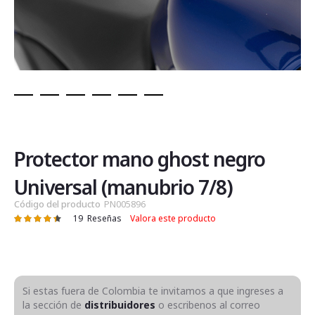
Saltar
al
comienzo
de
Protector mano ghost negro
la
galería
Universal (manubrio 7/8)
de
Código del producto
PN005896
imágenes
19
Reseñas
Valora este producto
Valoración:
90
100
% of
Si estas fuera de Colombia te invitamos a que ingreses a
la sección de
distribuidores
o escribenos al correo