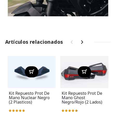
Artículos relacionados
‹
›
Kit Repuesto Prot De
Kit Repuesto Prot De
Mano Nuclear Negro
Mano Ghost
(2 Plasticos)
Negro/rojo (2 Lados)
Valoración:
Valoración:
V
100%
95%