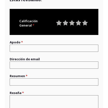
Calificación
General
1
2
3
4
5
star
stars
stars
stars
stars
Apodo
Dirección de email
Resumen
Reseña