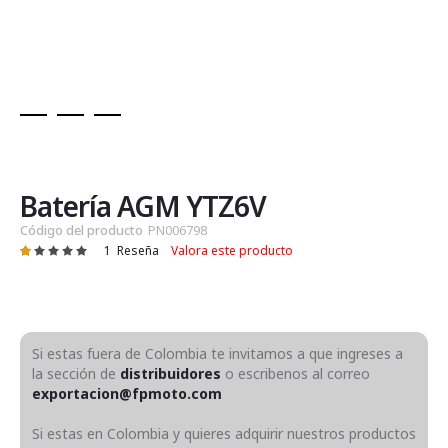
Saltar
al
comienzo
de
Batería AGM YTZ6V
la
Código del producto
PN006798
galería
1
Reseña
Valora este producto
Valoración:
de
20
100
% of
imágenes
Si estas fuera de Colombia te invitamos a que ingreses a
la sección de
distribuidores
o escribenos al correo
exportacion@fpmoto.com
Si estas en Colombia y quieres adquirir nuestros productos