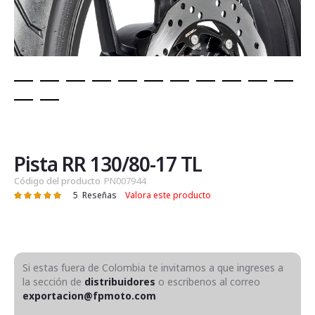
Saltar
al
comienzo
de
Pista RR 130/80-17 TL
la
Código del producto
PN007944
galería
5
Reseñas
Valora este producto
Valoración:
de
100
100
% of
imágenes
Si estas fuera de Colombia te invitamos a que ingreses a
la sección de
distribuidores
o escribenos al correo
exportacion@fpmoto.com