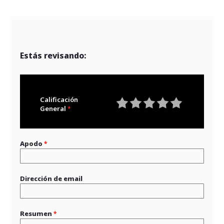
Estás revisando:
Calificación
General
1
2
3
4
5
star
stars
stars
stars
stars
Apodo
Dirección de email
Resumen