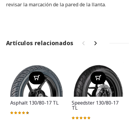
revisar la marcación de la pared de la llanta.
Artículos relacionados
‹
›
Asphalt 130/80-17 TL
Speedster 130/80-17
TL
Valoración:
93%
Valoración:
V
98%