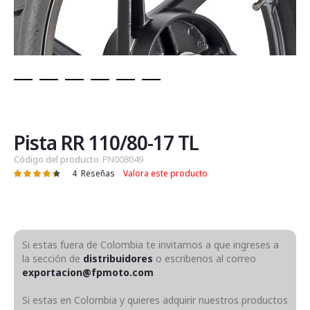
Saltar
al
comienzo
de
Pista RR 110/80-17 TL
la
Código del producto
PN008049
galería
4
Reseñas
Valora este producto
Valoración:
de
88
100
% of
imágenes
Si estas fuera de Colombia te invitamos a que ingreses a
la sección de
distribuidores
o escribenos al correo
exportacion@fpmoto.com
Si estas en Colombia y quieres adquirir nuestros productos