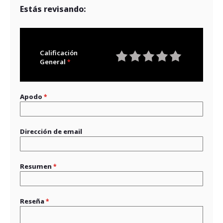
Estás revisando:
Calificación
General
1
2
3
4
5
star
stars
stars
stars
stars
Apodo
Dirección de email
Resumen
Reseña