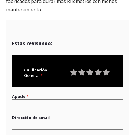
fabricados para durar más kilómetros con menos
mantenimiento.
Estás revisando:
Calificación
General
1
2
3
4
5
star
stars
stars
stars
stars
Apodo
Dirección de email