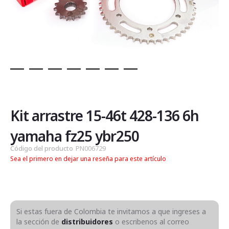
Saltar
al
comienzo
de
Kit arrastre 15-46t 428-136 6h
la
galería
yamaha fz25 ybr250
de
Código del producto
PN006729
imágenes
Sea el primero en dejar una reseña para este artículo
Si estas fuera de Colombia te invitamos a que ingreses a
la sección de
distribuidores
o escribenos al correo