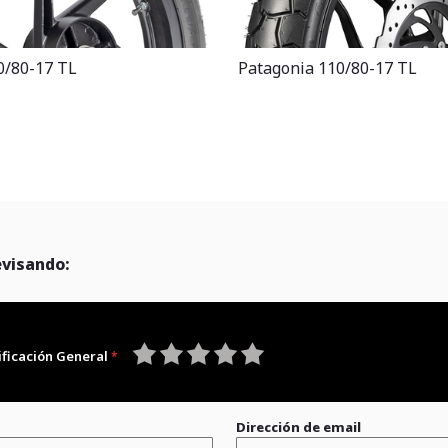
0/80-17 TL
Patagonia 110/80-17 TL
evisando:
ificación General
1
2
3
4
5
star
stars
stars
stars
stars
Dirección de email