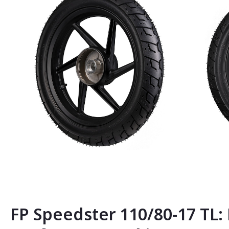
Saltar
al
comienzo
de
la
FP Speedster 110/80-17 TL: 
galería
de