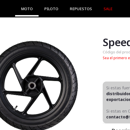
MOTO
PILOTO
REPUESTOS
SALE
Speed
Código del pro
Sea el primero e
Si estas fue
distribuido
exportaci
Si estas en 
contacto@