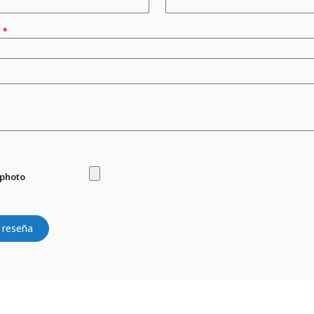
n
 photo
 reseña