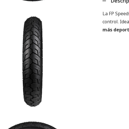
Descri
La FP Speeds
control. Ide
más deport