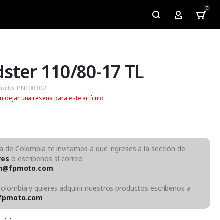
0
My Account
ster 110/80-17 TL
ducto
PN008302
n dejar una reseña para este artículo
ra de Colombia te invitamos a que ingreses a la sección de
res
o escribenos al correo
on@fpmoto.com
Colombia y quieres adquirir nuestros productos escríbenos a
fpmoto.com