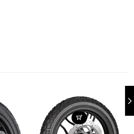
Speedster
130/80-17 TL
Siguiente