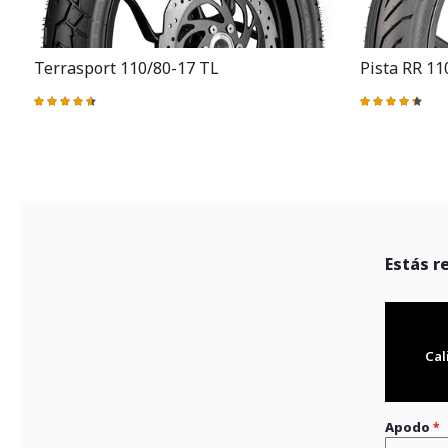
Terrasport 110/80-17 TL
Pista RR 11
Valoración:
Valoración:
93%
88%
Estás r
Cal
Apodo