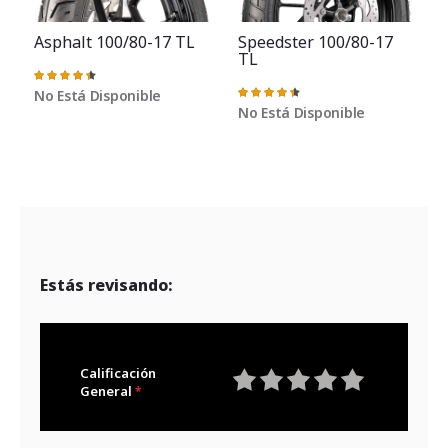
Asphalt 100/80-17 TL
Speedster 100/80-17
TL
Valoración:
91%
No Está Disponible
Valoración:
91%
No Está Disponible
Estás revisando:
Calificación
General
1
2
3
4
5
star
stars
stars
stars
stars