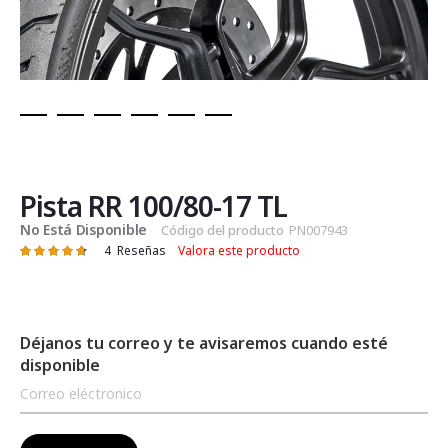
Saltar
al
comienzo
de
Pista RR 100/80-17 TL
la
No Está Disponible
Código del producto
PN007943
galería
4
Reseñas
Valora este producto
Valoración:
de
95
100
% of
imágenes
Déjanos tu correo y te avisaremos cuando esté
disponible