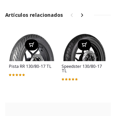
Artículos relacionados
‹
›
Pista RR 130/80-17 TL
Speedster 130/80-17
TL
Valoración:
100%
Valoración:
V
98%