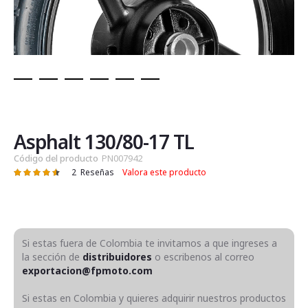
Saltar
al
comienzo
de
Asphalt 130/80-17 TL
la
Código del producto
PN007942
galería
2
Reseñas
Valora este producto
Valoración:
de
93
100
% of
imágenes
Si estas fuera de Colombia te invitamos a que ingreses a
la sección de
distribuidores
o escribenos al correo
exportacion@fpmoto.com
Si estas en Colombia y quieres adquirir nuestros productos