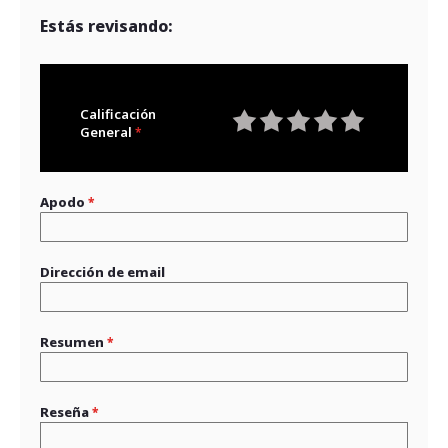
Estás revisando:
Calificación
General
1
2
3
4
5
star
stars
stars
stars
stars
Apodo
Dirección de email
Resumen
Reseña