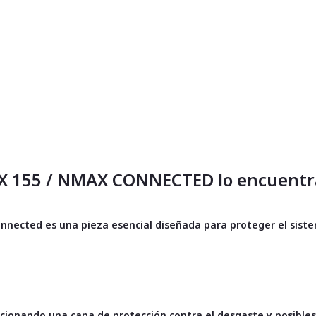
OX 155 / NMAX CONNECTED lo encuentr
nected es una pieza esencial diseñada para proteger el siste
orcionando una capa de protección contra el desgaste y posible