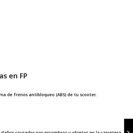
as en FP
ma de frenos antibloqueo (ABS) de tu scooter.
Kit ppf yamaha
aerox 155
s daños causados por escombros u objetos en la carretera.