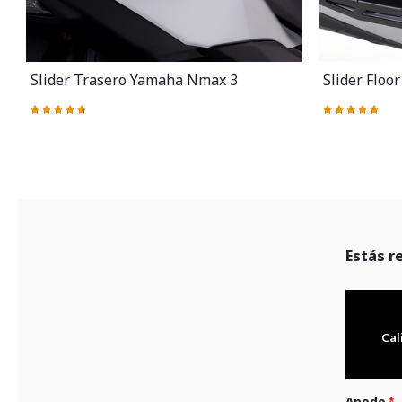
Slider Trasero Yamaha Nmax 3
Slider Flo
Valoración:
Valoración:
95%
100%
Estás r
Cal
Apodo