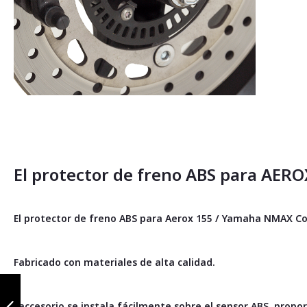
Saltar
al
comienzo
de
la
El protector de freno ABS para AER
galería
de
imágenes
El protector de freno ABS para Aerox 155 / Yamaha NMAX Con
Fabricado con materiales de alta calidad.
Slider cvt
yamaha aerox
155 / nmax
Eaccesorio se instala fácilmente sobre el sensor ABS, prop