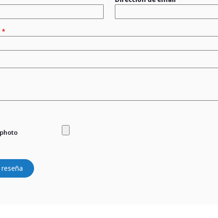
n
 photo
 reseña