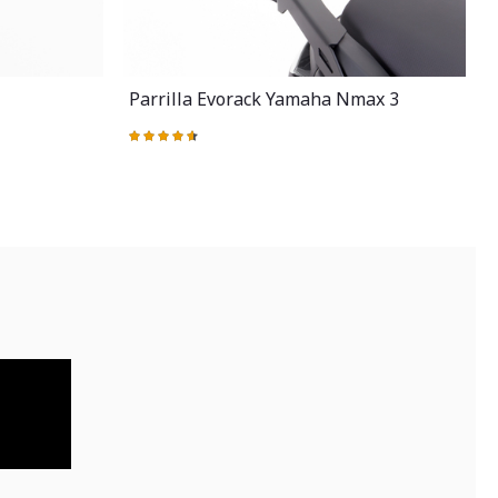
Parrilla Evorack Yamaha Nmax 3
Valoración:
V
93%