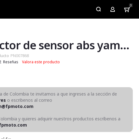
0
My Account
Protector de sensor abs yamaha aerox 155 / nmax connected / nmax 3
ducto
PN007868
2
Reseñas
Valora este producto
ra de Colombia te invitamos a que ingreses a la sección de
res
o escribenos al correo
on@fpmoto.com
Colombia y quieres adquirir nuestros productos escríbenos a
fpmoto.com