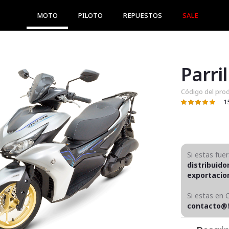
MOTO
PILOTO
REPUESTOS
SALE
Código del pro
1
Valoración:
99
100
% of
Si estas fue
distribuido
exportaci
Si estas en 
contacto@