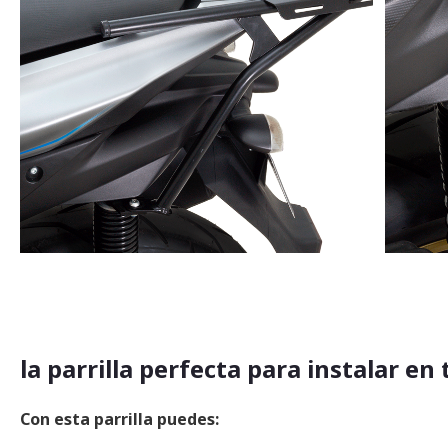
Saltar
al
comienzo
de
la
la parrilla perfecta para instalar e
galería
de
imágenes
Con esta parrilla puedes: