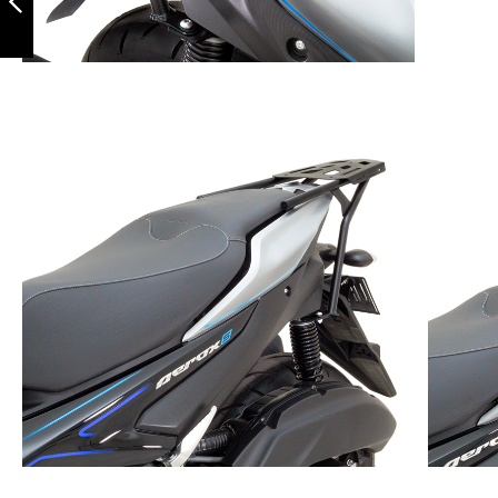
connected /
nmax 3
Anterior