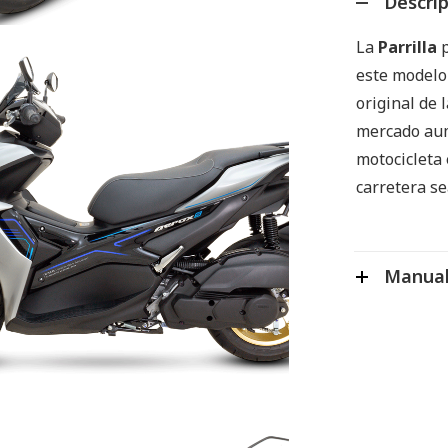
Descri
La
Parrilla
p
este modelo
original de 
mercado aum
motocicleta 
carretera s
Manual