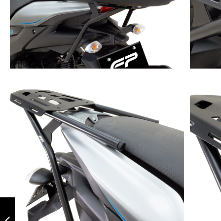
Protector mofle
yamaha aerox
155 / nmax