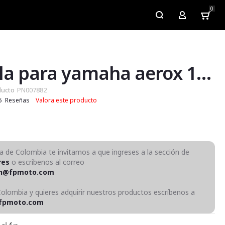
0
My Account
Parrilla para yamaha aerox 155
ducto
PN007882
5
Reseñas
Valora este producto
ra de Colombia te invitamos a que ingreses a la sección de
res
o escribenos al correo
on@fpmoto.com
Colombia y quieres adquirir nuestros productos escríbenos a
fpmoto.com