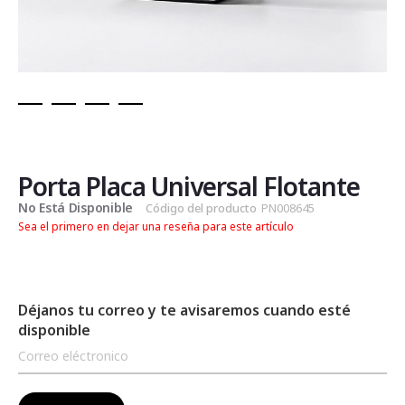
Saltar
al
comienzo
de
Porta Placa Universal Flotante
la
No Está Disponible
Código del producto
PN008645
galería
Sea el primero en dejar una reseña para este artículo
de
imágenes
Déjanos tu correo y te avisaremos cuando esté
disponible