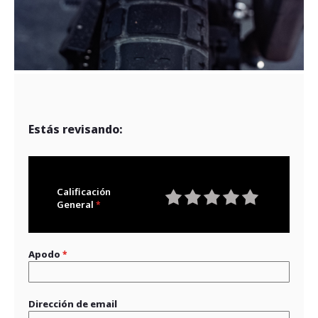
Estás revisando:
Calificación
General
1
2
3
4
5
star
stars
stars
stars
stars
Apodo
Dirección de email