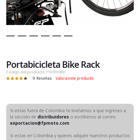
Saltar
al
comienzo
de
Portabicicleta Bike Rack
la
Código del producto
PN000988
galería
9
Reseñas
Valora este producto
Valoración:
de
87
100
% of
imágenes
Si estas fuera de Colombia te invitamos a que ingreses a
la sección de
distribuidores
o escribenos al correo
exportacion@fpmoto.com
Si estas en Colombia y quieres adquirir nuestros productos