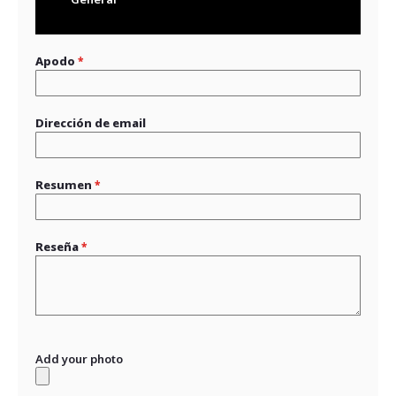
1
2
3
4
5
star
stars
stars
stars
stars
Apodo
Dirección de email
Resumen
Reseña
Add your photo