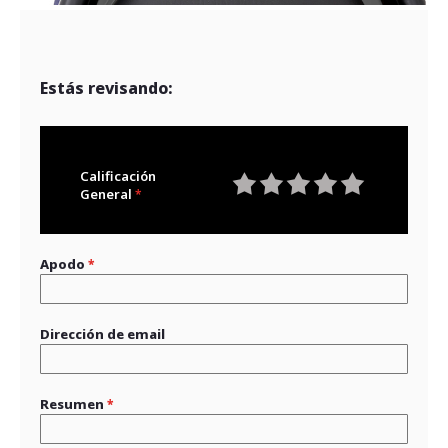
Estás revisando:
Calificación
General
1
2
3
4
5
star
stars
stars
stars
stars
Apodo
Dirección de email
Resumen