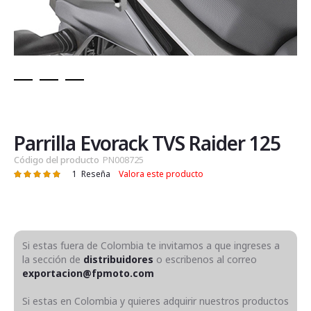
Saltar
al
comienzo
de
Parrilla Evorack TVS Raider 125
la
Código del producto
PN008725
galería
1
Reseña
Valora este producto
Valoración:
de
100
100
% of
imágenes
Si estas fuera de Colombia te invitamos a que ingreses a
la sección de
distribuidores
o escribenos al correo
exportacion@fpmoto.com
Si estas en Colombia y quieres adquirir nuestros productos