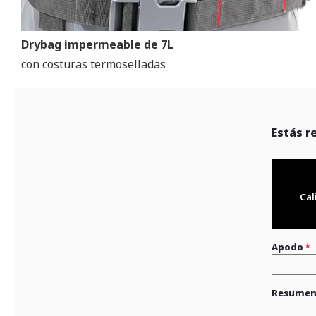
Drybag impermeable de 7L
con costuras termoselladas
Estás r
Cal
Apodo
Resume