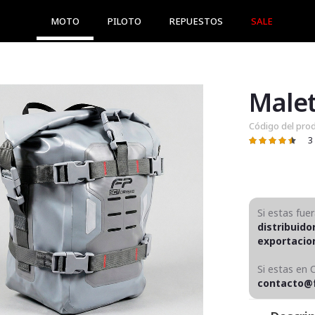
MOTO
PILOTO
REPUESTOS
SALE
Código del pro
3
Valoración:
91
100
% of
Si estas fue
distribuido
exportaci
Si estas en 
contacto@