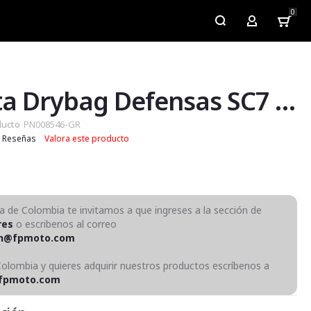
0
My Account
Maleta Drybag Defensas SC7 Gris
ducto
PN008546-GR
Reseñas
Valora este producto
ra de Colombia te invitamos a que ingreses a la sección de
res
o escribenos al correo
on@fpmoto.com
Colombia y quieres adquirir nuestros productos escríbenos a
fpmoto.com