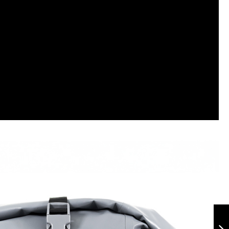
Maleta Drybag
Defensas SC7
Negro