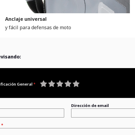
Anclaje universal
y fácil para defensas de moto
evisando:
ificación General
1
2
3
4
5
star
stars
stars
stars
stars
Dirección de email
n