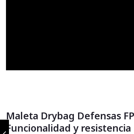
Maleta Drybag Defensas FP 
Maleta Drybag
Funcionalidad y resistencia
C25 Negro