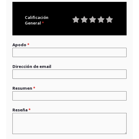
Calificación
General
1
2
3
4
5
star
stars
stars
stars
stars
Apodo
Dirección de email
Resumen
Reseña