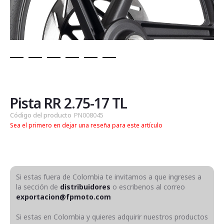
Saltar
al
comienzo
de
Pista RR 2.75-17 TL
la
Código del producto
PN008045
galería
Sea el primero en dejar una reseña para este artículo
de
imágenes
Si estas fuera de Colombia te invitamos a que ingreses a
la sección de
distribuidores
o escribenos al correo
exportacion@fpmoto.com
Si estas en Colombia y quieres adquirir nuestros productos