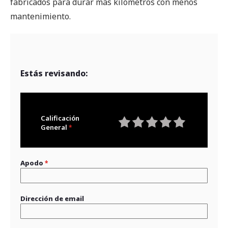
fabricados para durar más kilómetros con menos
mantenimiento.
Estás revisando:
Calificación
General
1
2
3
4
5
star
stars
stars
stars
stars
Apodo
Dirección de email