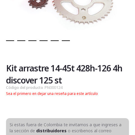
Saltar
al
comienzo
de
Kit arrastre 14-45t 428h-126 4h
la
galería
discover 125 st
de
Código del producto
PN000124
imágenes
Sea el primero en dejar una reseña para este artículo
Si estas fuera de Colombia te invitamos a que ingreses a
la sección de
distribuidores
o escribenos al correo