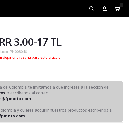
0
My Account
 RR 3.00-17 TL
ducto
PN008046
n dejar una reseña para este artículo
ra de Colombia te invitamos a que ingreses a la sección de
res
o escribenos al correo
on@fpmoto.com
Colombia y quieres adquirir nuestros productos escríbenos a
fpmoto.com