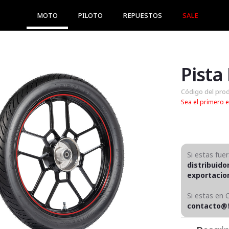
MOTO
PILOTO
REPUESTOS
SALE
Pista
Código del pro
Sea el primero e
Si estas fue
distribuido
exportaci
Si estas en 
contacto@