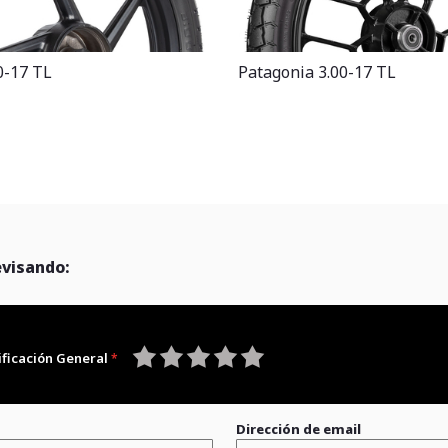
0-17 TL
Patagonia 3.00-17 TL
evisando:
ificación General
1
2
3
4
5
star
stars
stars
stars
stars
Dirección de email