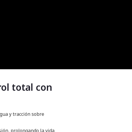
ol total con
gua y tracción sobre
sión, prolongando la vida