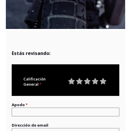
Estás revisando:
Calificación
General
1
2
3
4
5
star
stars
stars
stars
stars
Apodo
Dirección de email