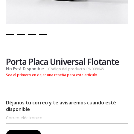
Saltar
al
comienzo
de
Porta Placa Universal Flotante
la
No Está Disponible
Código del producto
PN008645
galería
Sea el primero en dejar una reseña para este artículo
de
imágenes
Déjanos tu correo y te avisaremos cuando esté
disponible