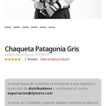
Saltar
al
comienzo
de
Chaqueta Patagonia Gris
la
Código del producto
PN008202
galería
1
Reseña
Valora este producto
Valoración:
de
100
100
% of
imágenes
Si estas fuera de Colombia te invitamos a que ingreses a
la sección de
distribuidores
o escribenos al correo
exportacion@fpmoto.com
Si estas en Colombia y quieres adquirir nuestros productos