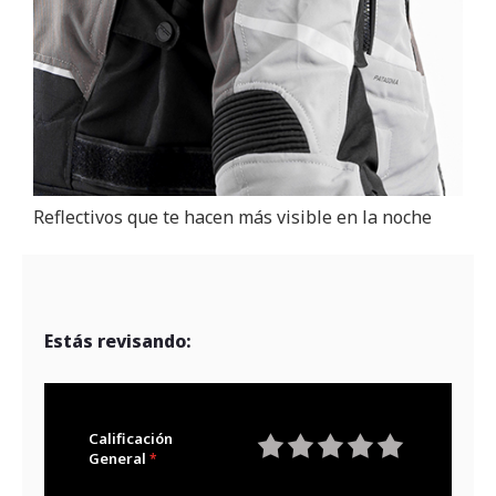
Reflectivos que te hacen más visible en la noche
Estás revisando:
Calificación
General
1
2
3
4
5
star
stars
stars
stars
stars