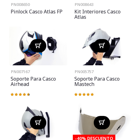
PN008650
PN008643
Pinlock Casco Atlas FP
Kit Interiores Casco
Atlas
PN007167
PN005757
Soporte Para Casco
Soporte Para Casco
Airhead
Mastech
Valoración:
Valoración:
94%
100%
-40% DESCUENTO