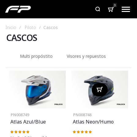
0
Inicio
Piloto
Cascos
CASCOS
Todos
Multi propóstito
Visores y repuestos
PN008749
PN008748
Atlas Azul/Blue
Atlas Neon/Humo
Valoración:
Valoración:
100%
100%