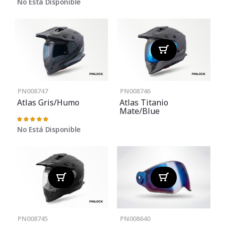
No Está Disponible
PN008747
PN008746
Atlas Gris/Humo
Atlas Titanio
Mate/Blue
Valoración:
100%
No Está Disponible
PN008745
PN008640