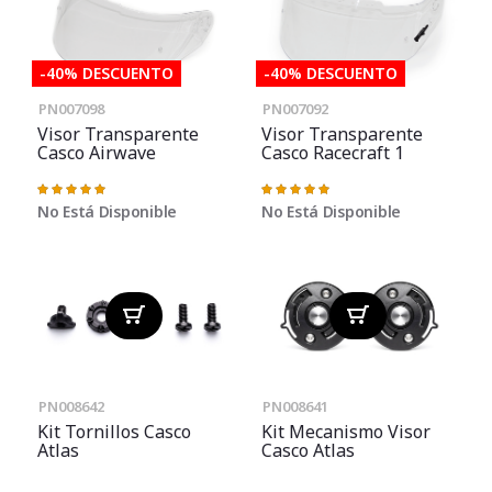
-40% DESCUENTO
-40% DESCUENTO
PN007098
PN007092
Visor Transparente
Visor Transparente
Casco Airwave
Casco Racecraft 1
Valoración:
Valoración:
100%
100%
No Está Disponible
No Está Disponible
PN008642
PN008641
Kit Tornillos Casco
Kit Mecanismo Visor
Atlas
Casco Atlas